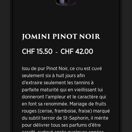
JOMINI PINOT NOIR
CHF
15.50
CHF
42.00
Plage
–
de
prix :
Issu de pur Pinot Noir, ce cru est cuvé
CHF 15.50
seulement six à huit jours afin
à
d’extraire seulement les tannins à
CHF 42.00
parfaite maturité qui en vieillissant lui
donneront l’ampleur et le caractère qui
en font sa renommée. Mariage de fruits
rouges (cerise, framboise, fraise) marqué
du subtil terroir de St-Saphorin, il mérite
pour délivrer tous ses parfums d’être
carafé, surtout après quelques années