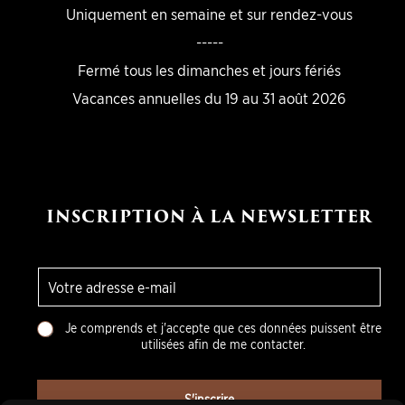
Uniquement en semaine et sur rendez-vous
-----
Fermé tous les dimanches et jours fériés
Vacances annuelles du 19 au 31 août 2026
INSCRIPTION À LA NEWSLETTER
E
-
m
C
a
Je comprends et j'accepte que ces données puissent être
h
i
utilisées afin de me contacter.
o
l
i
*
x
S'inscrire