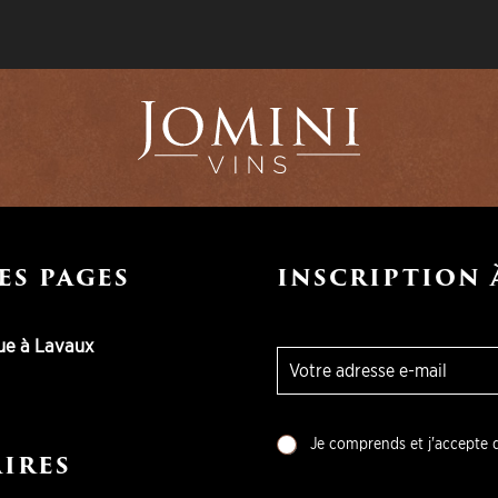
ES PAGES
INSCRIPTION 
ue à Lavaux
E
-
m
a
i
C
Je comprends et j'accepte q
IRES
l
h
o
*