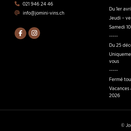
021 946 24 46
Du 1er avr
info@jomini-vins.ch
Jeudi – v
Samedi 10
-----
Du 25 déc
Uniquemen
vous
-----
Fermé tous
Vacances a
2026
© Jo