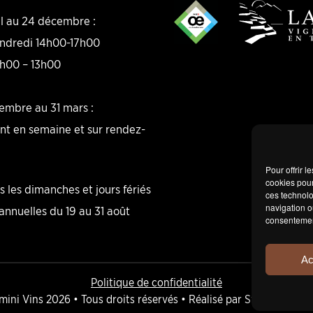
i
x
il au 24 décembre :
m
endredi 14h00-17h00
u
l
h00 – 13h00
t
i
p
embre au 31 mars :
l
e
t en semaine et sur rendez-
*
Pour offrir 
cookies pour
 les dimanches et jours fériés
ces technolo
navigation ou
nnuelles du 19 au 31 août
consentement
Ac
Politique de confidentialité
mini Vins 2026 • Tous droits réservés • Réalisé par
Swiss Creative