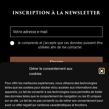
INSCRIPTION À LA NEWSLETTER
E
-
m
C
a
Je comprends et j'accepte que ces données puissent être
h
i
utilisées afin de me contacter.
o
l
i
*
x
S'inscrire
m
Gérer le consentement aux
u
cookies
l
t
Pour offrir les meilleures expériences, nous utilisons des technologies
i
telles que les cookies pour stocker et/ou accéder aux informations des
p
appareils. Le fait de consentir à ces technologies nous permettra de traiter
l
des données telles que le comportement de navigation ou les ID uniques
e
sur ce site. Le fait de ne pas consentir ou de retirer son consentement peut
*
avoir un effet négatif sur certaines caractéristiques et fonctions.