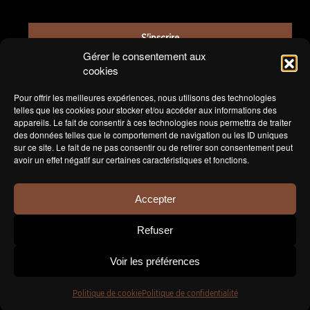
o
l
i
*
x
S'inscrire
m
Gérer le consentement aux
u
cookies
l
t
Pour offrir les meilleures expériences, nous utilisons des technologies
i
telles que les cookies pour stocker et/ou accéder aux informations des
p
appareils. Le fait de consentir à ces technologies nous permettra de traiter
l
des données telles que le comportement de navigation ou les ID uniques
e
sur ce site. Le fait de ne pas consentir ou de retirer son consentement peut
*
avoir un effet négatif sur certaines caractéristiques et fonctions.
Accepter
Refuser
Politique de confidentialité
Voir les préférences
© Jomini Vins 2026 • Tous droits réservés • Réalisé par
Swiss Creative Sàrl
Politique de cookie
Politique de confidentialité