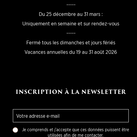
-----
Du 25 décembre au 31 mars :
Uniquement en semaine et sur rendez-vous
-----
Fermé tous les dimanches et jours fériés
Vacances annuelles du 19 au 31 août 2026
INSCRIPTION À LA NEWSLETTER
E
-
m
C
a
Je comprends et j'accepte que ces données puissent être
h
i
utilisées afin de me contacter.