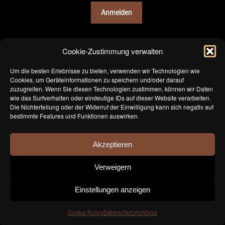
o
l
i
*
Anmelden
x
m
u
l
Cookie-Zustimmung verwalten
t
i
Um die besten Erlebnisse zu bieten, verwenden wir Technologien wie
p
Cookies, um Geräteinformationen zu speichern und/oder darauf
l
zuzugreifen. Wenn Sie diesen Technologien zustimmen, können wir Daten
e
wie das Surfverhalten oder eindeutige IDs auf dieser Website verarbeiten.
Die Nichterteilung oder der Widerruf der Einwilligung kann sich negativ auf
*
bestimmte Features und Funktionen auswirken.
Akzeptieren
Verweigern
Politique de confidentialité
Einstellungen anzeigen
© Jomini Vins 2026 • Tous droits réservés • Réalisé par
Swiss Creative Sàrl
Cookie Policy
Datenschutzrichtlinie