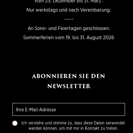
Vom 25. Dezember bis 31. März :
Nur werkstags und nach Vereinbarung.
-----
An Sonn- und Feiertagen geschlossen.
Sommerferien vom 19. bis 31. August 2026
ABONNIEREN SIE DEN
NEWSLETTER
E
-
m
C
a
Ich verstehe und stimme zu, dass diese Daten verwendet
h
i
werden können, um mit mir in Kontakt zu treten.