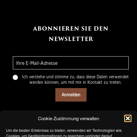
ABONNIEREN SIE DEN
NEWSLETTER
E
-
m
C
a
Ich verstehe und stimme zu, dass diese Daten verwendet
h
i
werden können, um mit mir in Kontakt zu treten.
o
l
i
*
Anmelden
x
m
u
l
Cookie-Zustimmung verwalten
t
i
Um die besten Erlebnisse zu bieten, verwenden wir Technologien wie
p
Cookies, um Geräteinformationen zu speichern und/oder darauf